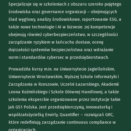
Specjalizuje się w szkoleniach z obszaru szeroko pojętego
środowiska oraz governance organizacji – obejmujących
ślad węglowy, analizy środowiskowe, raportowanie ESG, a
także nowe technologie i AI w biznesie. Jej kompetencje
obejmują również cyberbezpieczeństwo, w szczególności
zarządzanie ryzykiem w łańcuchu dostaw, ocenę
dojrzałości systemów bezpieczeństwa oraz wdrażanie
norm i standardów cybersec w przedsiębiorstwach.
Prowadziła kursy m.in. na Uniwersytecie Jagiellońskim,
Uniwersytecie Wrocławskim, Wyższej Szkole Informatyki i
Zarządzania w Rzeszowie, Uczelni Łazarskiego, Akademii
Leona Koźmińskiego i Szkole Głównej Handlowej, a także
szkolenia eksperckie organizowane przez instytucje takie
jak GS1 Polska. Jest przedsiębiorczynią, innowatorką i
współzałożycielką Envirly, Quantifier – rozwiązań GRC,
które redefiniują zarządzanie continuous compliance w
organizacjach.