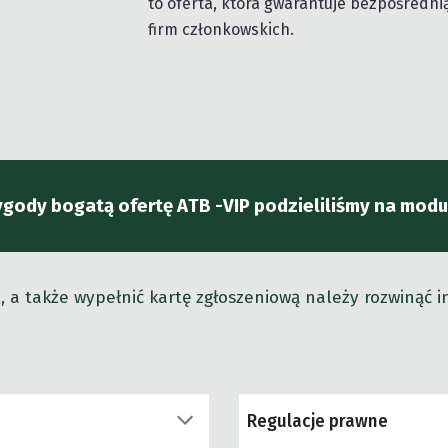
to oferta, która gwarantuje bezpośredn
firm członkowskich.
gody bogatą ofertę A
TB
-VIP podzieliliśmy na mod
a, a także wypełnić kartę zgłoszeniową należy rozwinąć 
Regulacje prawne