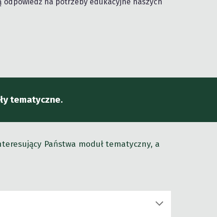
ią odpowiedź na potrzeby edukacyjne naszych
uły tematyczne.
interesujący Państwa moduł tematyczny, a