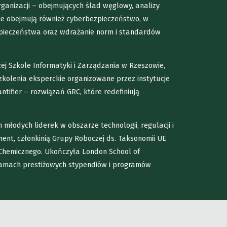
rganizacji – obejmujących ślad węglowy, analizy
cje obejmują również cyberbezpieczeństwo, w
zpieczeństwa oraz wdrażanie norm i standardów
ej Szkole Informatyki i Zarządzania w Rzeszowie,
zkolenia eksperckie organizowane przez instytucje
antifier – rozwiązań GRC, które redefiniują
 młodych liderek w obszarze technologii, regulacji i
nt, członkinią Grupy Roboczej ds. Taksonomii UE
u Chemicznego. Ukończyła London School of
amach prestiżowych stypendiów i programów