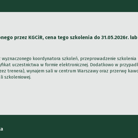
go przez KGCiR, cena tego szkolenia do 31.05.2026r. lu
ez wyznaczonego koordynatora szkoleń, przeprowadzenie szkolenia 
rtyfikat uczestnictwa w formie elektronicznej. Dodatkowo w przypa
ez trenera), wynajem sali w centrum Warszawy oraz przerwę kawową
i szkoleniowej.
ka