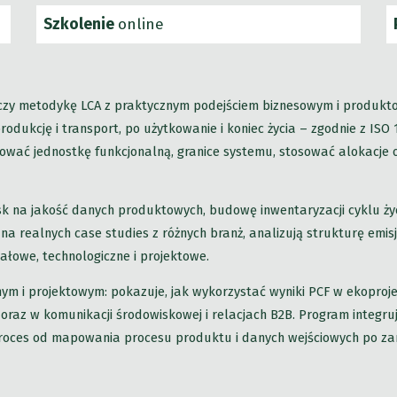
Szkolenie
online
zy metodykę LCA z praktycznym podejściem biznesowym i produktow
odukcję i transport, po użytkowanie i koniec życia – zgodnie z IS
ować jednostkę funkcjonalną, granice systemu, stosować alokacje 
k na jakość danych produktowych, budowę inwentaryzacji cyklu życ
 na realnych case studies z różnych branż, analizują strukturę emisj
ałowe, technologiczne i projektowe.
jnym i projektowym: pokazuje, jak wykorzystać wyniki PCF w ekoproj
az w komunikacji środowiskowej i relacjach B2B. Program integruj
roces od mapowania procesu produktu i danych wejściowych po zar