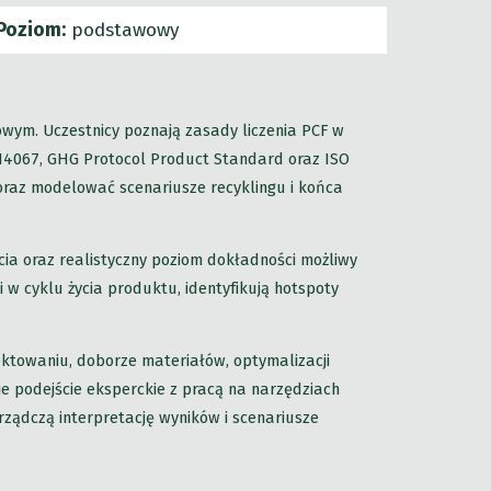
Poziom:
podstawowy
ym. Uczestnicy poznają zasady liczenia PCF w
O 14067, GHG Protocol Product Standard oraz ISO
oraz modelować scenariusze recyklingu i końca
ia oraz realistyczny poziom dokładności możliwy
i w cyklu życia produktu, identyfikują hotspoty
ektowaniu, doborze materiałów, optymalizacji
e podejście eksperckie z pracą na narzędziach
ządczą interpretację wyników i scenariusze