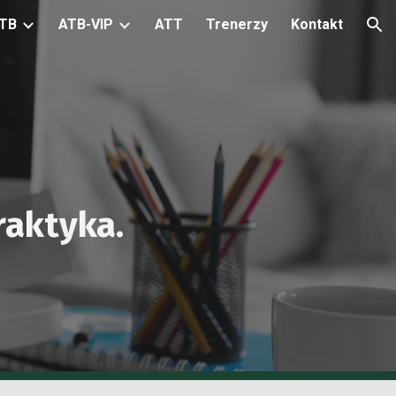
TB
ATB-VIP
ATT
Trenerzy
Kontakt
ion
praktyka.