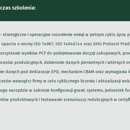
czas szkolenia:
trategiczne i operacyjne rozumienie emisji w pełnym cyklu życia p
oparciu o normy ISO 14067, ISO 14040/44 oraz GHG Protocol Prod
ykorzystanie wyników PCF do podejmowania decyzji zakupowych, pr
cesów produkcyjnych, dobieranie danych pierwotnych i wtórnych or
ie danych pod deklaracje EPD, mechanizm CBAM oraz wymagania 
esów wewnątrz firmy w celu cyklicznego liczenia i aktualizacji wsk
uga narzędzia w zakresie konfiguracji granic systemu, jednostek fu
ntów produktowych i testowanie scenariuszy redukcyjnych w certy