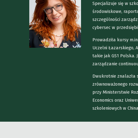
Specjalizuje się w sz
środowiskowe, raporto
szczególności zarząd
cybersec w przedsięb
Prowadziła kursy m.in
Uczelni Łazarskiego, 
takie jak GS1 Polska. 
zarządzanie continuou
Dwukrotnie znalazła si
zrównoważonego rozwo
przy Ministerstwie Ro
Economics oraz Uniwe
szkoleniowych w China