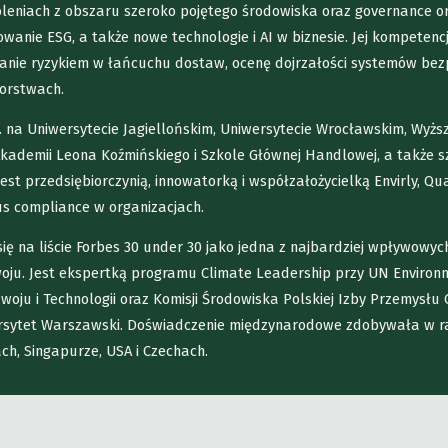
koleniach z obszaru szeroko pojętego środowiska oraz governance o
wanie ESG, a także nowe technologie i AI w biznesie. Jej kompeten
zanie ryzykiem w łańcuchu dostaw, ocenę dojrzałości systemów be
iorstwach.
. na Uniwersytecie Jagiellońskim, Uniwersytecie Wrocławskim, Wyższ
Akademii Leona Koźmińskiego i Szkole Głównej Handlowej, a także s
Jest przedsiębiorczynią, innowatorką i współzałożycielką Envirly, Qu
s compliance w organizacjach.
ę na liście Forbes 30 under 30 jako jedna z najbardziej wpływowych
ju. Jest ekspertką programu Climate Leadership przy UN Environme
zwoju i Technologii oraz Komisji Środowiska Polskiej Izby Przemysł
rsytet Warszawski. Doświadczenie międzynarodowe zdobywała w r
ch, Singapurze, USA i Czechach.