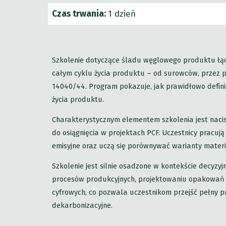
Czas trwania:
1 dzień
Szkolenie dotyczące śladu węglowego produktu łąc
całym cyklu życia produktu – od surowców, przez pr
14040/44. Program pokazuje, jak prawidłowo defini
życia produktu.
Charakterystycznym elementem szkolenia jest nacis
do osiągnięcia w projektach PCF. Uczestnicy pracują
emisyjne oraz uczą się porównywać warianty materi
Szkolenie jest silnie osadzone w kontekście decyzy
procesów produkcyjnych, projektowaniu opakowań or
cyfrowych, co pozwala uczestnikom przejść pełny p
dekarbonizacyjne.