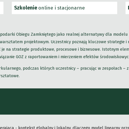
Szkolenie
online i
stacjonarne
odarki Obiegu Zamkniętego jako realnej alternatywy dla modelu l
 warsztatem projektowym. Uczestnicy poznają kluczowe strategie 
 je na strategie produktowe, procesowe i biznesowe. Istotnym elem
wiązanie GOZ z raportowaniem i mierzeniem efektów środowiskowyc
rkularnego, podczas których uczestnicy – pracując w zespołach – 
rsztatowe.
ająca - kontekst globalny i lokalny, dlaczego model linearny prze