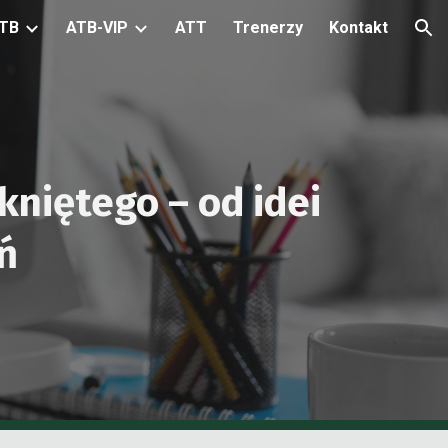
TB
ATB-VIP
ATT
Trenerzy
Kontakt
ion
niętego – od idei
ń