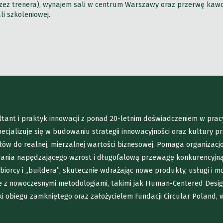
ez trenera), wynajem sali w centrum Warszawy oraz przerwę kawową
i szkoleniowej.
ltant i praktyk innowacji z ponad 20-letnim doświadczeniem w pracy
cjalizuje się w budowaniu strategii innowacyjności oraz kultury p
ów do realnej, mierzalnej wartości biznesowej. Pomaga organizac
ania napędzającego wzrost i długofalową przewagę konkurencyjną.
iorcy i „buildera”, skutecznie wdrażając nowe produkty, usługi i m
ne z nowoczesnymi metodologiami, takimi jak Human-Centered Desig
 obiegu zamkniętego oraz założycielem Fundacji Circular Poland, 