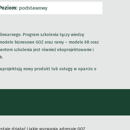
Poziom:
podstawowy
inearnego. Program szkolenia łączy wiedzę
i modele biznesowe GOZ oraz ramy – modele 6R oraz
entem szkolenia jest również ekoprojektowanie i
h.
zaprojektują nowy produkt lub usługę w oparciu o
staje działać i jakie wyzwania adresuje GOZ