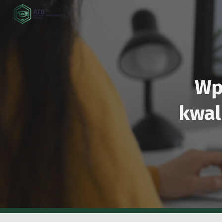
Sk
Wp
kwal