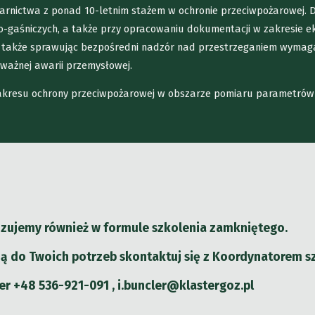
ożarnictwa z ponad 10-letnim stażem w ochronie przeciwpożarowej.
o-gaśniczych, a także przy opracowaniu dokumentacji w zakresie e
 także sprawując bezpośredni nadzór nad przestrzeganiem wymag
ważnej awarii przemysłowej.
 zakresu ochrony przeciwpożarowej w obszarze pomiaru parametrów
izujemy również w formule szkolenia zamkniętego.
ą do Twoich potrzeb skontaktuj się z Koordynatorem s
er +48 536-921-091 , i.buncler@klastergoz.pl