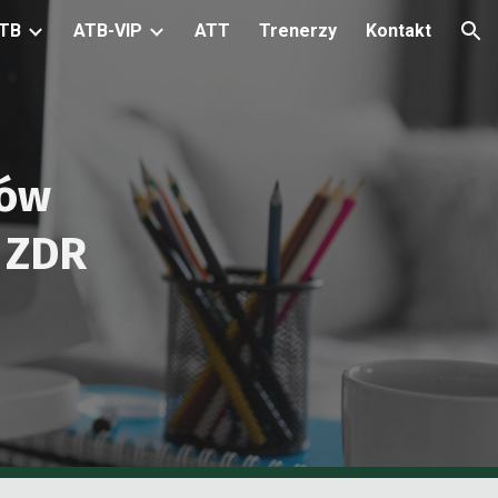
TB
ATB-VIP
ATT
Trenerzy
Kontakt
ion
tów
b ZDR