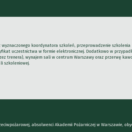
ez wyznaczonego koordynatora szkoleń, przeprowadzenie szkolenia 
rtyfikat uczestnictwa w formie elektronicznej. Dodatkowo w przypa
ez trenera), wynajem sali w centrum Warszawy oraz przerwę kawową
i szkoleniowej.
rzeciwpożarowej, absolwenci Akademii Pożarniczej w Warszawie, oby