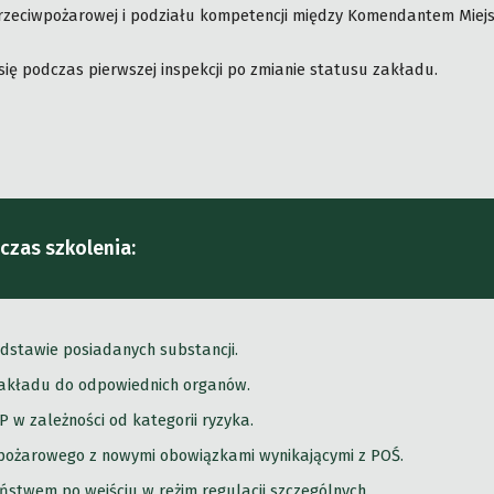
zeciwpożarowej i podziału kompetencji między Komendantem Miej
ię podczas pierwszej inspekcji po zmianie statusu zakładu.
czas szkolenia:
dstawie posiadanych substancji.
akładu do odpowiednich organów.
w zależności od kategorii ryzyka.
pożarowego z nowymi obowiązkami wynikającymi z POŚ.
stwem po wejściu w reżim regulacji szczególnych.